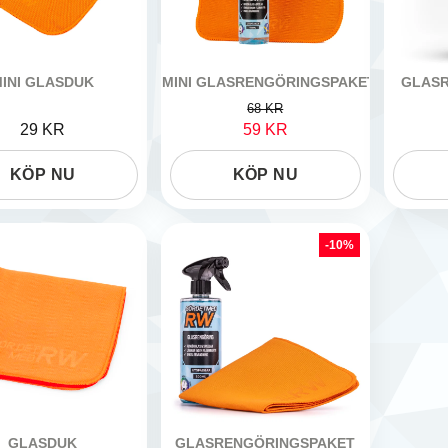
INI GLASDUK
MINI GLASRENGÖRINGSPAKET
GLASR
MEDRW
GÖRDETMEDRW
GÖRDETM
68 KR
29 KR
59 KR
KÖP NU
KÖP NU
-10%
GLASDUK
GLASRENGÖRINGSPAKET
MEDRW
GÖRDETMEDRW