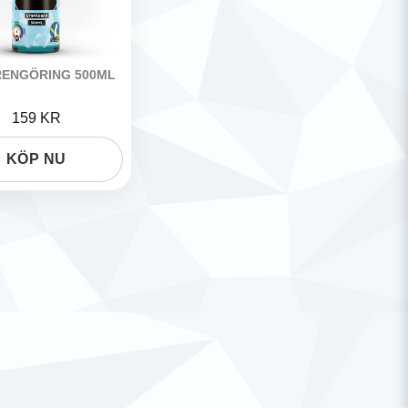
ENGÖRING 500ML
EDRW
159 KR
KÖP NU