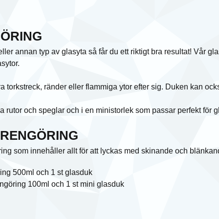
ÖRING
ller annan typ av glasyta så får du ett riktigt bra resultat! Vår g
asytor.
torkstreck, ränder eller flammiga ytor efter sig. Duken kan också 
 rutor och speglar och i en ministorlek som passar perfekt för gl
SRENGÖRING
öring som innehåller allt för att lyckas med skinande och blänkan
ring 500ml och 1 st glasduk
engöring 100ml och 1 st mini glasduk