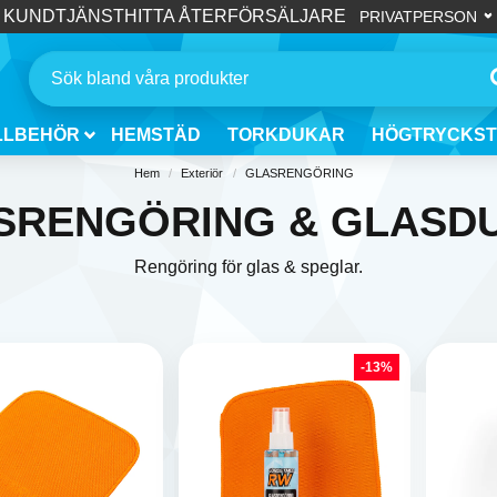
KUNDTJÄNST
HITTA ÅTERFÖRSÄLJARE
LLBEHÖR
HEMSTÄD
TORKDUKAR
HÖGTRYCKST
Hem
Exteriör
GLASRENGÖRING
SRENGÖRING & GLASD
Rengöring för glas & speglar.
-13%