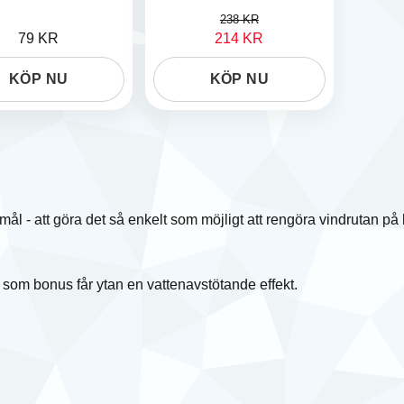
238 KR
79 KR
214 KR
KÖP NU
KÖP NU
ål - att göra det så enkelt som möjligt att rengöra vindrutan på 
 som bonus får ytan en vattenavstötande effekt.