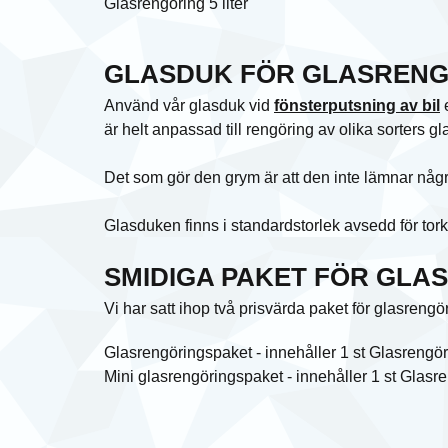
Glasrengöring 5 liter
GLASDUK FÖR GLASRENG
Använd vår glasduk vid
fönsterputsning av bil
e
är helt anpassad till rengöring av olika sorters gl
Det som gör den grym är att den inte lämnar några 
Glasduken finns i standardstorlek avsedd för torka
SMIDIGA PAKET FÖR GLA
Vi har satt ihop två prisvärda paket för glasreng
Glasrengöringspaket - innehåller 1 st Glasrengö
Mini glasrengöringspaket - innehåller 1 st Glasr