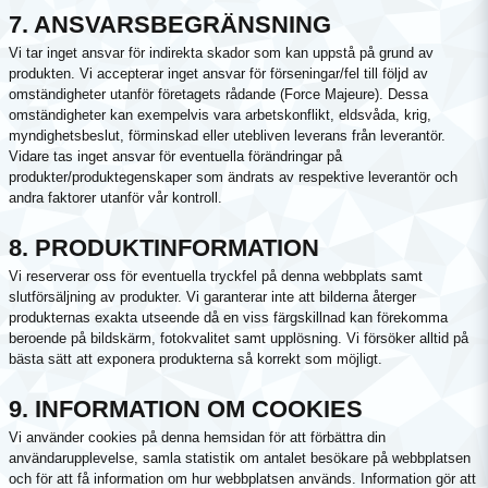
7. ANSVARSBEGRÄNSNING
Vi tar inget ansvar för indirekta skador som kan uppstå på grund av
produkten. Vi accepterar inget ansvar för förseningar/fel till följd av
omständigheter utanför företagets rådande (Force Majeure). Dessa
omständigheter kan exempelvis vara arbetskonflikt, eldsvåda, krig,
myndighetsbeslut, förminskad eller utebliven leverans från leverantör.
Vidare tas inget ansvar för eventuella förändringar på
produkter/produktegenskaper som ändrats av respektive leverantör och
andra faktorer utanför vår kontroll.
8. PRODUKTINFORMATION
Vi reserverar oss för eventuella tryckfel på denna webbplats samt
slutförsäljning av produkter. Vi garanterar inte att bilderna återger
produkternas exakta utseende då en viss färgskillnad kan förekomma
beroende på bildskärm, fotokvalitet samt upplösning. Vi försöker alltid på
bästa sätt att exponera produkterna så korrekt som möjligt.
9. INFORMATION OM COOKIES
Vi använder cookies på denna hemsidan för att förbättra din
användarupplevelse, samla statistik om antalet besökare på webbplatsen
och för att få information om hur webbplatsen används. Information gör att