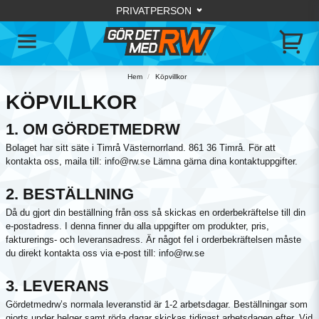
Hem
Köpvillkor
KÖPVILLKOR
1. OM GÖRDETMEDRW
Bolaget har sitt säte i Timrå Västernorrland. 861 36 Timrå. För att
kontakta oss, maila till: info@rw.se Lämna gärna dina kontaktuppgifter.
2. BESTÄLLNING
Då du gjort din beställning från oss så skickas en orderbekräftelse till din
e-postadress. I denna finner du alla uppgifter om produkter, pris,
fakturerings- och leveransadress. Är något fel i orderbekräftelsen måste
du direkt kontakta oss via e-post till: info@rw.se
3. LEVERANS
Gördetmedrw’s normala leveranstid är 1-2 arbetsdagar. Beställningar som
gjorts under helger samt röda dagar skickas tidigast arbetsdagen efter. Vid