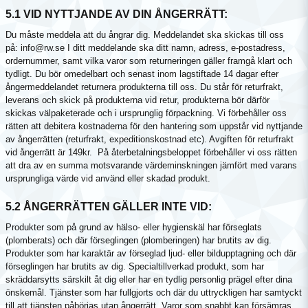
5.1 VID NYTTJANDE AV DIN ÅNGERRÄTT:
Du måste meddela att du ångrar dig. Meddelandet ska skickas till oss
på: info@rw.se I ditt meddelande ska ditt namn, adress, e-postadress,
ordernummer, samt vilka varor som returneringen gäller framgå klart och
tydligt. Du bör omedelbart och senast inom lagstiftade 14 dagar efter
ångermeddelandet returnera produkterna till oss. Du står för returfrakt,
leverans och skick på produkterna vid retur, produkterna bör därför
skickas välpaketerade och i ursprunglig förpackning. Vi förbehåller oss
rätten att debitera kostnaderna för den hantering som uppstår vid nyttjande
av ångerrätten (returfrakt, expeditionskostnad etc). Avgiften för returfrakt
vid ångerrätt är 149kr. På återbetalningsbeloppet förbehåller vi oss rätten
att dra av en summa motsvarande värdeminskningen jämfört med varans
ursprungliga värde vid använd eller skadad produkt.
5.2 ÅNGERRÄTTEN GÄLLER INTE VID:
Produkter som på grund av hälso- eller hygienskäl har förseglats
(plomberats) och där förseglingen (plomberingen) har brutits av dig.
Produkter som har karaktär av förseglad ljud- eller bildupptagning och där
förseglingen har brutits av dig. Specialtillverkad produkt, som har
skräddarsytts särskilt åt dig eller har en tydlig personlig prägel efter dina
önskemål. Tjänster som har fullgjorts och där du uttryckligen har samtyckt
till att tjänsten påbörjas utan ångerrätt. Varor som snabbt kan försämras,