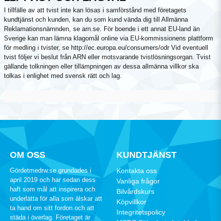
I tillfälle av att tvist inte kan lösas i samförstånd med företagets
kundtjänst och kunden, kan du som kund vända dig till Allmänna
Reklamationsnämnden, se arn.se. För boende i ett annat EU-land än
Sverige kan man lämna klagomål online via EU-kommissionens plattform
för medling i tvister, se http://ec.europa.eu/consumers/odr Vid eventuell
tvist följer vi beslut från ARN eller motsvarande tvistlösningsorgan. Tvist
gällande tolkningen eller tillämpningen av dessa allmänna villkor ska
tolkas i enlighet med svensk rätt och lag.
OM OSS
KUNDTJÄNST
Gördetmedrw.se grundades i
Kontakta oss
april 2019 och har sedan dess
Vanliga frågor
haft som mål att inspirera och
Bilvårdskurs
underlätta för alla som älskar att
Köpvillkor
ta hand om sitt fordon och att
Integritetspolicy
städa i överlag. Företaget är