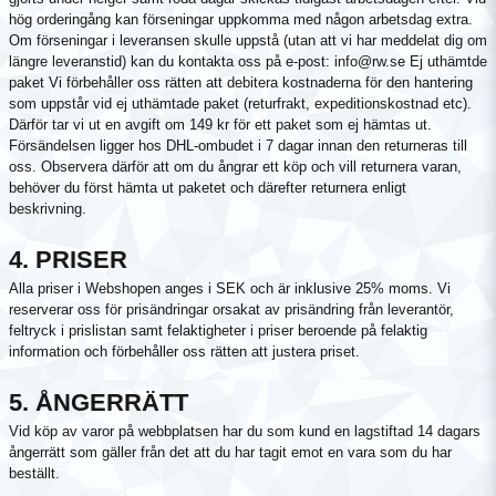
hög orderingång kan förseningar uppkomma med någon arbetsdag extra.
Om förseningar i leveransen skulle uppstå (utan att vi har meddelat dig om
längre leveranstid) kan du kontakta oss på e-post: info@rw.se Ej uthämtde
paket Vi förbehåller oss rätten att debitera kostnaderna för den hantering
som uppstår vid ej uthämtade paket (returfrakt, expeditionskostnad etc).
Därför tar vi ut en avgift om 149 kr för ett paket som ej hämtas ut.
Försändelsen ligger hos DHL-ombudet i 7 dagar innan den returneras till
oss. Observera därför att om du ångrar ett köp och vill returnera varan,
behöver du först hämta ut paketet och därefter returnera enligt
beskrivning.
4. PRISER
Alla priser i Webshopen anges i SEK och är inklusive 25% moms. Vi
reserverar oss för prisändringar orsakat av prisändring från leverantör,
feltryck i prislistan samt felaktigheter i priser beroende på felaktig
information och förbehåller oss rätten att justera priset.
5. ÅNGERRÄTT
Vid köp av varor på webbplatsen har du som kund en lagstiftad 14 dagars
ångerrätt som gäller från det att du har tagit emot en vara som du har
beställt.