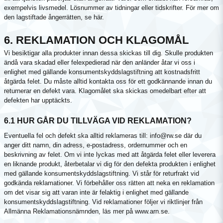
exempelvis livsmedel. Lösnummer av tidningar eller tidskrifter. För mer om
den lagstiftade ångerrätten, se här.
6. REKLAMATION OCH KLAGOMÅL
Vi besiktigar alla produkter innan dessa skickas till dig. Skulle produkten
ändå vara skadad eller felexpedierad när den anländer åtar vi oss i
enlighet med gällande konsumentskyddslagstiftning att kostnadsfritt
åtgärda felet. Du måste alltid kontakta oss för ett godkännande innan du
returnerar en defekt vara. Klagomålet ska skickas omedelbart efter att
defekten har upptäckts.
6.1 HUR GÅR DU TILLVÄGA VID REKLAMATION?
Eventuella fel och defekt ska alltid reklameras till: info@rw.se där du
anger ditt namn, din adress, e-postadress, ordernummer och en
beskrivning av felet. Om vi inte lyckas med att åtgärda felet eller leverera
en liknande produkt, återbetalar vi dig för den defekta produkten i enlighet
med gällande konsumentskyddslagstiftning. Vi står för returfrakt vid
godkända reklamationer. Vi förbehåller oss rätten att neka en reklamation
om det visar sig att varan inte är felaktig i enlighet med gällande
konsumentskyddslagstiftning. Vid reklamationer följer vi riktlinjer från
Allmänna Reklamationsnämnden, läs mer på www.arn.se.