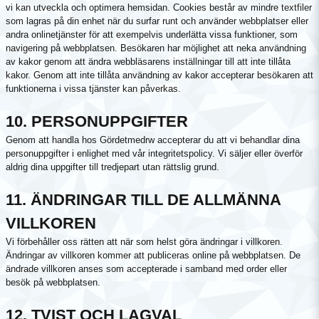
vi kan utveckla och optimera hemsidan. Cookies består av mindre textfiler
som lagras på din enhet när du surfar runt och använder webbplatser eller
andra onlinetjänster för att exempelvis underlätta vissa funktioner, som
navigering på webbplatsen. Besökaren har möjlighet att neka användning
av kakor genom att ändra webbläsarens inställningar till att inte tillåta
kakor. Genom att inte tillåta användning av kakor accepterar besökaren att
funktionerna i vissa tjänster kan påverkas.
10. PERSONUPPGIFTER
Genom att handla hos Gördetmedrw accepterar du att vi behandlar dina
personuppgifter i enlighet med vår integritetspolicy. Vi säljer eller överför
aldrig dina uppgifter till tredjepart utan rättslig grund.
11. ÄNDRINGAR TILL DE ALLMÄNNA
VILLKOREN
Vi förbehåller oss rätten att när som helst göra ändringar i villkoren.
Ändringar av villkoren kommer att publiceras online på webbplatsen. De
ändrade villkoren anses som accepterade i samband med order eller
besök på webbplatsen.
12. TVIST OCH LAGVAL