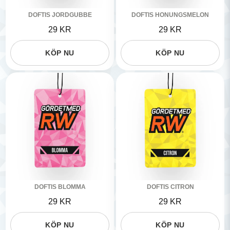
DOFTIS JORDGUBBE
DOFTIS HONUNGSMELON
29 KR
29 KR
KÖP NU
KÖP NU
DOFTIS BLOMMA
DOFTIS CITRON
29 KR
29 KR
KÖP NU
KÖP NU