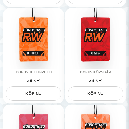
GÖRDETMEDRW
DOFTIS TUTTI FRUTTI
GÖRDETMEDRW
DOFTIS KÖRSBÄR
29 KR
29 KR
KÖP NU
KÖP NU