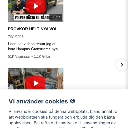
JOAKIM
FÖR 7 MÅNADER SEDAN
20:57
PROVKÖR HELT NYA VOLVO EX60!
7/31/2026
I den här videon testar jag att
köra Hampus Granströms nya
Volvo EX60 P10 Ultra.
51K Visningar
•
1.1K Gillar
•
209 Kommentarer
31:34
Vi använder cookies 🍪
Startar en SAAB tvåtakt efter 50 år i en lada?
Vi använder cookies på denna webbplats, bland annat för
2/3/2026
att webbplatsen ska fungera och erbjuda dig den bästa
I detta avsnitt så startar vi en
upplevelsen. Bekräfta ditt samtycke till användningen av
Saab 96 tvåtakt från 1966. Bilen