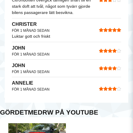
Citrondoften övergick tämligen snart till en
stark doft att tvål, något som tyvärr gjorde
bilens passagerare lätt besvikna.
CHRISTER
FÖR 1 MÅNAD SEDAN
Luktar gott och friskt
JOHN
FÖR 1 MÅNAD SEDAN
JOHN
FÖR 1 MÅNAD SEDAN
ANNELIE
FÖR 1 MÅNAD SEDAN
Doftar gott men väldigt starkt
ULF GÖSTA
GÖRDETMEDRW PÅ YOUTUBE
FÖR 1 MÅNAD SEDAN
RASMUS
FÖR 1 MÅNAD SEDAN