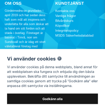
OM OSS
KUNDTJÄNST
Gördetmedrw.se grundades i
Kontakta oss
april 2019 och har sedan dess
Vanliga frågor
haft som mål att inspirera och
Bilvårdskurs
underlätta för alla som älskar att
Köpvillkor
ta hand om sitt fordon och att
Integritetspolicy
städa i överlag. Företaget är
MSDS Säkerhetsdatablad
baserat i Timrå, norr om
Sundsvall och är idag ett stort
väletablerat företag med
hundratusentals kunder runtom i
Sverige.
Vi använder cookies 🍪
060-12 88 00
Vi använder cookies på denna webbplats, bland annat för
info@rw.se
att webbplatsen ska fungera och erbjuda dig den bästa
upplevelsen. Bekräfta ditt samtycke till användningen av
samtliga cookies genom att trycka på ”Godkänn alla" eller
SOCIALA MEDIER
anpassa ditt samtycke via inställningarna.
Facebook
Instagram
Godkänn alla
Youtube