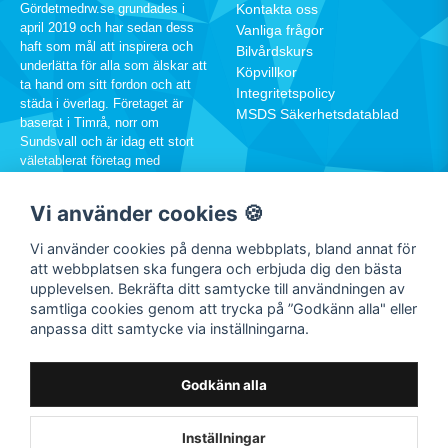
Gördetmedrw.se grundades i
Kontakta oss
april 2019 och har sedan dess
Vanliga frågor
haft som mål att inspirera och
Bilvårdskurs
underlätta för alla som älskar att
Köpvillkor
ta hand om sitt fordon och att
Integritetspolicy
städa i överlag. Företaget är
MSDS Säkerhetsdatablad
baserat i Timrå, norr om
Sundsvall och är idag ett stort
väletablerat företag med
hundratusentals kunder runtom i
Sverige.
Vi använder cookies 🍪
060-12 88 00
Vi använder cookies på denna webbplats, bland annat för
info@rw.se
att webbplatsen ska fungera och erbjuda dig den bästa
upplevelsen. Bekräfta ditt samtycke till användningen av
samtliga cookies genom att trycka på ”Godkänn alla" eller
SOCIALA MEDIER
anpassa ditt samtycke via inställningarna.
Facebook
Instagram
Godkänn alla
Youtube
TikTok
Inställningar