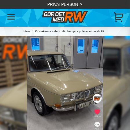
Hem
Produkterna videon där hampus polerar en saab 99