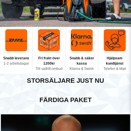
Snabb leverans
Fri frakt över
Snabb & säker
Hjälpsam
1-2 arbetsdagar
1200kr
kassa
kundtjänst
Till valfritt ombud
Klarna & Swish
Telefon & Mail
STORSÄLJARE JUST NU
FÄRDIGA PAKET