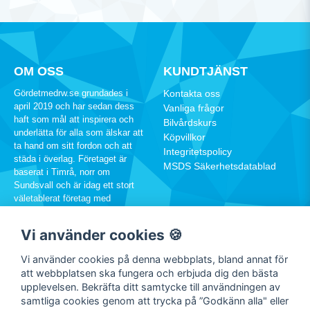
OM OSS
KUNDTJÄNST
Gördetmedrw.se grundades i
Kontakta oss
april 2019 och har sedan dess
Vanliga frågor
haft som mål att inspirera och
Bilvårdskurs
underlätta för alla som älskar att
Köpvillkor
ta hand om sitt fordon och att
Integritetspolicy
städa i överlag. Företaget är
MSDS Säkerhetsdatablad
baserat i Timrå, norr om
Sundsvall och är idag ett stort
väletablerat företag med
hundratusentals kunder runtom i
Sverige.
Vi använder cookies 🍪
060-12 88 00
Vi använder cookies på denna webbplats, bland annat för
info@rw.se
att webbplatsen ska fungera och erbjuda dig den bästa
upplevelsen. Bekräfta ditt samtycke till användningen av
samtliga cookies genom att trycka på ”Godkänn alla" eller
SOCIALA MEDIER