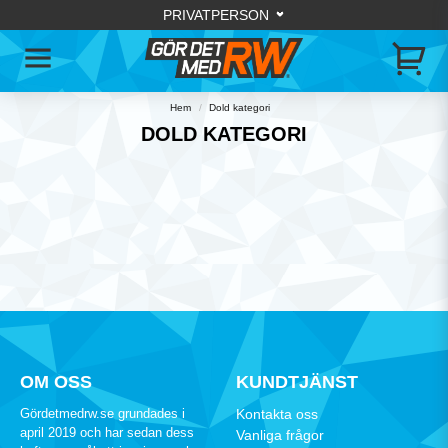
Hem
Dold kategori
DOLD KATEGORI
OM OSS
KUNDTJÄNST
Gördetmedrw.se grundades i
Kontakta oss
april 2019 och har sedan dess
Vanliga frågor