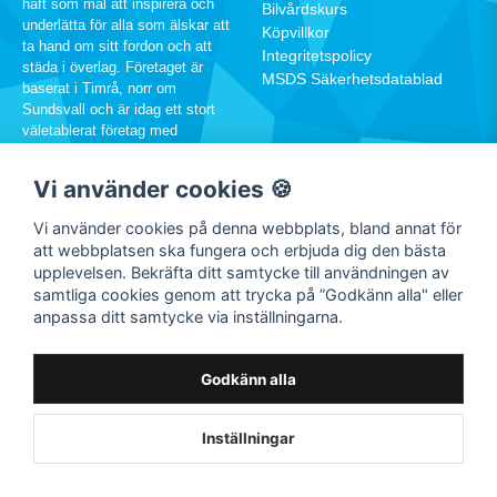
haft som mål att inspirera och
Bilvårdskurs
underlätta för alla som älskar att
Köpvillkor
ta hand om sitt fordon och att
Integritetspolicy
städa i överlag. Företaget är
MSDS Säkerhetsdatablad
baserat i Timrå, norr om
Sundsvall och är idag ett stort
väletablerat företag med
hundratusentals kunder runtom i
Sverige.
Vi använder cookies 🍪
060-12 88 00
Vi använder cookies på denna webbplats, bland annat för
info@rw.se
att webbplatsen ska fungera och erbjuda dig den bästa
upplevelsen. Bekräfta ditt samtycke till användningen av
samtliga cookies genom att trycka på ”Godkänn alla" eller
SOCIALA MEDIER
anpassa ditt samtycke via inställningarna.
Facebook
Instagram
Godkänn alla
Youtube
TikTok
Inställningar