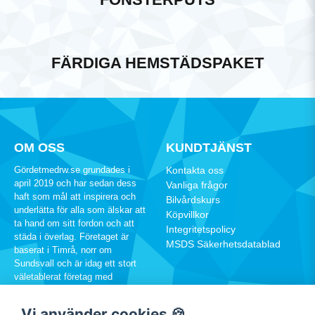
FÄRDIGA HEMSTÄDSPAKET
OM OSS
KUNDTJÄNST
Gördetmedrw.se grundades i
Kontakta oss
april 2019 och har sedan dess
Vanliga frågor
haft som mål att inspirera och
Bilvårdskurs
underlätta för alla som älskar att
Köpvillkor
ta hand om sitt fordon och att
Integritetspolicy
städa i överlag. Företaget är
MSDS Säkerhetsdatablad
baserat i Timrå, norr om
Sundsvall och är idag ett stort
väletablerat företag med
hundratusentals kunder runtom i
Sverige.
Vi använder cookies 🍪