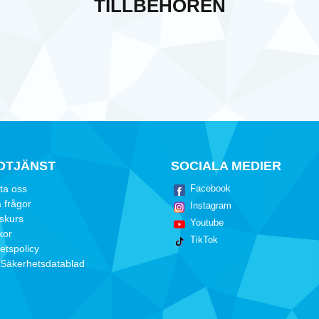
TILLBEHÖREN
DTJÄNST
SOCIALA MEDIER
ta oss
Facebook
 frågor
Instagram
dskurs
Youtube
kor
TikTok
tetspolicy
Säkerhetsdatablad