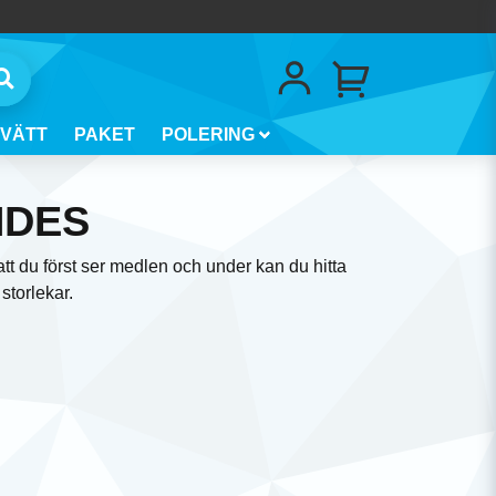
VÄTT
PAKET
POLERING
NDES
t du först ser medlen och under kan du hitta
storlekar.