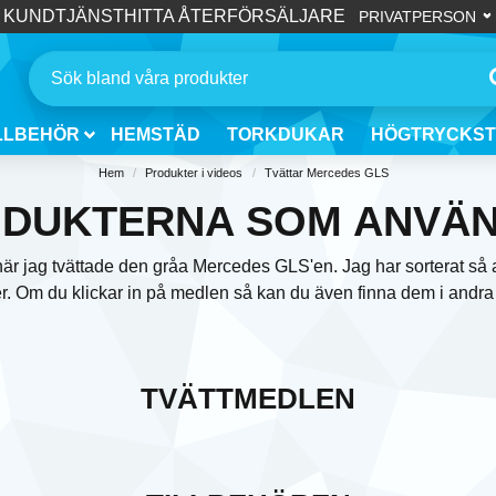
KUNDTJÄNST
HITTA ÅTERFÖRSÄLJARE
LLBEHÖR
HEMSTÄD
TORKDUKAR
HÖGTRYCKST
Hem
Produkter i videos
Tvättar Mercedes GLS
DUKTERNA SOM ANVÄ
är jag tvättade den gråa Mercedes GLS'en. Jag har sorterat så at
r. Om du klickar in på medlen så kan du även finna dem i andra 
TVÄTTMEDLEN