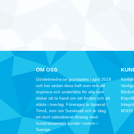
OM OSS
KUN
Gördetmedrw.se grundades i april 2019
Kontak
och har sedan dess haft som mål att
Vanliga
inspirera och underlätta för alla som
Bilvår
älskar att ta hand om sitt fordon och att
Köpvill
städa i överlag. Företaget är baserat i
Integri
Timrå, norr om Sundsvall och är idag
MSDS 
ett stort väletablerat företag med
hundratusentals kunder runtom i
Sverige.