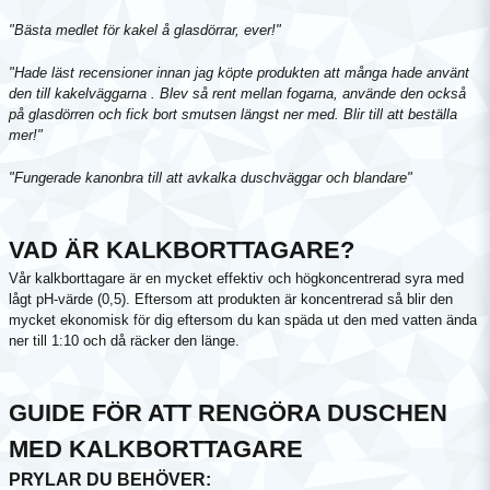
"Bästa medlet för kakel å glasdörrar, ever!"
"Hade läst recensioner innan jag köpte produkten att många hade använt
den till kakelväggarna . Blev så rent mellan fogarna, använde den också
på glasdörren och fick bort smutsen längst ner med. Blir till att beställa
mer!"
"Fungerade kanonbra till att avkalka duschväggar och blandare"
VAD ÄR KALKBORTTAGARE?
Vår kalkborttagare är en mycket effektiv och högkoncentrerad syra med
lågt pH-värde (0,5). Eftersom att produkten är koncentrerad så blir den
mycket ekonomisk för dig eftersom du kan späda ut den med vatten ända
ner till 1:10 och då räcker den länge.
GUIDE FÖR ATT RENGÖRA DUSCHEN
MED KALKBORTTAGARE
PRYLAR DU BEHÖVER: