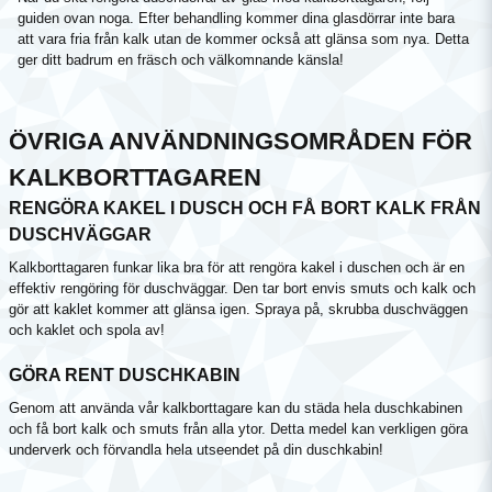
guiden ovan noga. Efter behandling kommer dina glasdörrar inte bara
att vara fria från kalk utan de kommer också att glänsa som nya. Detta
ger ditt badrum en fräsch och välkomnande känsla!
ÖVRIGA ANVÄNDNINGSOMRÅDEN FÖR
KALKBORTTAGAREN
RENGÖRA KAKEL I DUSCH OCH FÅ BORT KALK FRÅN
DUSCHVÄGGAR
Kalkborttagaren funkar lika bra för att rengöra kakel i duschen och är en
effektiv rengöring för duschväggar. Den tar bort envis smuts och kalk och
gör att kaklet kommer att glänsa igen. Spraya på, skrubba duschväggen
och kaklet och spola av!
GÖRA RENT DUSCHKABIN
Genom att använda vår kalkborttagare kan du städa hela duschkabinen
och få bort kalk och smuts från alla ytor. Detta medel kan verkligen göra
underverk och förvandla hela utseendet på din duschkabin!