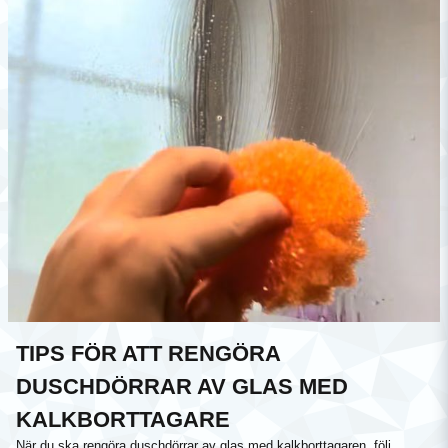
TIPS FÖR ATT RENGÖRA
DUSCHDÖRRAR AV GLAS MED
KALKBORTTAGARE
När du ska rengöra duschdörrar av glas med kalkborttagaren, följ