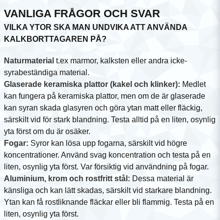
VANLIGA FRÅGOR OCH SVAR
VILKA YTOR SKA MAN UNDVIKA ATT ANVÄNDA
KALKBORTTAGAREN PÅ?
Naturmaterial
t.ex marmor, kalksten eller andra icke-
syrabeständiga material.
Glaserade keramiska plattor (kakel och klinker):
Medlet
kan fungera på keramiska plattor, men om de är glaserade
kan syran skada glasyren och göra ytan matt eller fläckig,
särskilt vid för stark blandning. Testa alltid på en liten, osynlig
yta först om du är osäker.
Fogar:
Syror kan lösa upp fogarna, särskilt vid högre
koncentrationer. Använd svag koncentration och testa på en
liten, osynlig yta först. Var försiktig vid användning på fogar.
Aluminium, krom och rostfritt stål:
Dessa material är
känsliga och kan lätt skadas, särskilt vid starkare blandning.
Ytan kan få rostliknande fläckar eller bli flammig. Testa på en
liten, osynlig yta först.