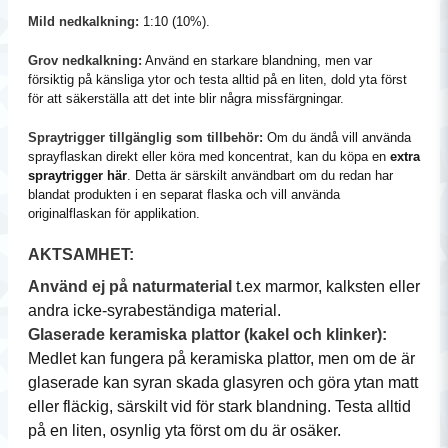
Mild nedkalkning:
1:10 (10%).
Grov nedkalkning:
Använd en starkare blandning, men var
försiktig på känsliga ytor och testa alltid på en liten, dold yta först
för att säkerställa att det inte blir några missfärgningar.
Spraytrigger tillgänglig som tillbehör:
Om du ändå vill använda
sprayflaskan direkt eller köra med koncentrat, kan du köpa en
extra
spraytrigger här
.
Detta är särskilt användbart om du redan har
blandat produkten i en separat flaska och vill använda
originalflaskan för applikation.
AKTSAMHET:
Använd ej på naturmaterial
t.ex marmor, kalksten eller
andra icke-syrabeständiga material.
Glaserade keramiska plattor (kakel och klinker):
Medlet kan fungera på keramiska plattor, men om de är
glaserade kan syran skada glasyren och göra ytan matt
eller fläckig, särskilt vid för stark blandning. Testa alltid
på en liten, osynlig yta först om du är osäker.