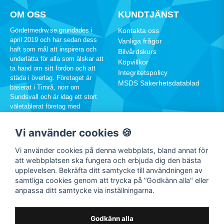
OM OSS
KUNDTJÄNST
Gördetmedrw.se grundades i
Kontakta oss
april 2019 och har sedan dess
Vanliga frågor
haft som mål att inspirera och
Bilvårdskurs
underlätta för alla som älskar att
Köpvillkor
ta hand om sitt fordon och att
Integritetspolicy
städa i överlag. Företaget är
MSDS Säkerhetsdatablad
baserat i Timrå, norr om
Sundsvall och är idag ett stort
väletablerat företag med
hundratusentals kunder runtom i
Sverige.
Vi använder cookies 🍪
060-12 88 00
Vi använder cookies på denna webbplats, bland annat för
info@rw.se
att webbplatsen ska fungera och erbjuda dig den bästa
upplevelsen. Bekräfta ditt samtycke till användningen av
samtliga cookies genom att trycka på ”Godkänn alla" eller
SOCIALA MEDIER
anpassa ditt samtycke via inställningarna.
Facebook
Instagram
Godkänn alla
Youtube