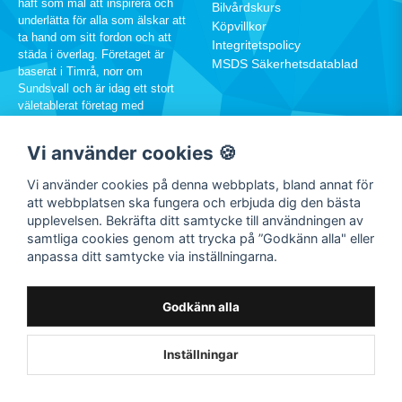
haft som mål att inspirera och
Bilvårdskurs
underlätta för alla som älskar att
Köpvillkor
ta hand om sitt fordon och att
Integritetspolicy
städa i överlag. Företaget är
MSDS Säkerhetsdatablad
baserat i Timrå, norr om
Sundsvall och är idag ett stort
väletablerat företag med
hundratusentals kunder runtom i
Sverige.
Vi använder cookies 🍪
060-12 88 00
Vi använder cookies på denna webbplats, bland annat för
info@rw.se
att webbplatsen ska fungera och erbjuda dig den bästa
upplevelsen. Bekräfta ditt samtycke till användningen av
samtliga cookies genom att trycka på ”Godkänn alla" eller
SOCIALA MEDIER
anpassa ditt samtycke via inställningarna.
Facebook
Instagram
Godkänn alla
Youtube
TikTok
Inställningar