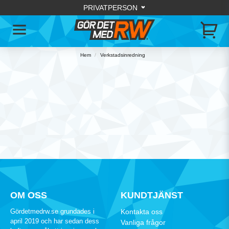
Hem
Verkstadsinredning
OM OSS
KUNDTJÄNST
Gördetmedrw.se grundades i
Kontakta oss
april 2019 och har sedan dess
Vanliga frågor