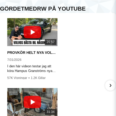
FÖR 6 MÅNADER SEDAN
GÖRDETMEDRW PÅ YOUTUBE
Suverän på volvo gul
THORD
FÖR 7 MÅNADER SEDAN
Toppen , lättarbetat material
TOMAS
20:57
FÖR 10 MÅNADER SEDAN
Mycket bra o lättarbetade produkter Snabbt
PROVKÖR HELT NYA VOLVO EX60!
och smidigt leverans!
7/31/2026
I den här videon testar jag att
köra Hampus Granströms nya
Volvo EX60 P10 Ultra.
57K Visningar
•
1.2K Gillar
•
219 Kommentarer
31:34