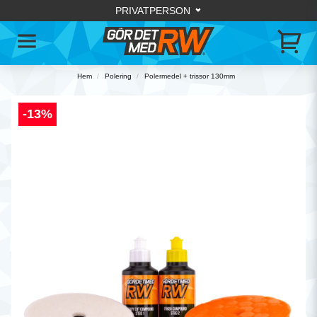
Hem
Polering
Polermedel + trissor 130mm
-
13
%