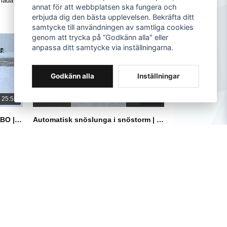
 lada i
är sveriges mest sålda bil 2025. En mycket
snöslunga från
annat för att webbplatsen ska fungera och
populär bil för såväl ensamstående,
3-5 decimeter
150K Visningar
•
1.4K Gillar
119K Visningar
erbjuda dig den bästa upplevelsen. Bekräfta ditt
ra den
pensionärer och barnfamiljer. Här visar jag
Om du är intre
•
271 Kommentarer
•
320 Komment
samtycke till användningen av samtliga cookies
h bilen
varför jag tycker att detta är en riktigt bra bil.
maskin eller vi
maskiner, så 
genom att trycka på ”Godkänn alla" eller
är generalagen
anpassa ditt samtycke via inställningarna.
annen
Sverige.
Länk till Data
ärna med
https://shop.
Godkänn alla
Inställningar
re
fter
25:55
00:47
biljett
SVARAR PÅ ERA FRÅGOR! YARBO | SNÖSLUNGA
Automatisk snöslunga i snöstorm | Yarbo
FIXAR MITT
1/10/2026
12/21/2025
xFKsOQ
ar Yarbo
Testar en snöslunga från Yarbo i djup snö.
Renoverar gara
nterad
Se hela videon på min kanal där jag ger den
monterar billy
en rejäl utmaning!
heltäckningsm
entarer
29K Visningar
•
263 Gillar
•
35 Kommentarer
77K Visningar
hHOPvjM
•
249 Komment
862
 hos
-
72560