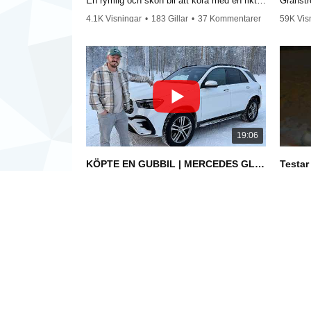
En rymlig och skön bil att köra med en riktig
Granstr
lyxkänsla.
4.1K Visningar
•
183 Gillar
•
37 Kommentarer
59K Vis
•
230 K
19:06
KÖPTE EN GUBBIL | MERCEDES GLE SUV
Testar
1/23/2026
1/15/20
I den här videon testar jag min nya SUV.
Här tes
Mercedes 350de hybrid. Dieselmotor och
blötsnö
elmotor kombinerad tillsammans. Räckvidd
81K Visningar
•
1.1K Gillar
9.3K Vi
WLTP upp till 98km. I denna videon berättar
•
257 Kommentarer
jag om verklig räckvidd, vad jag gillar med
bilen och hur komforten upplevs.
OM OSS
KUN