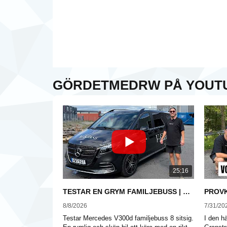
GÖRDETMEDRW PÅ YOUT
25:16
TESTAR EN GRYM FAMILJEBUSS | Mercedes V300d
PROVK
8/8/2026
7/31/20
Testar Mercedes V300d familjebuss 8 sitsig.
I den h