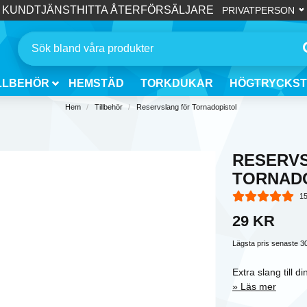
KUNDTJÄNST
HITTA ÅTERFÖRSÄLJARE
LLBEHÖR
HEMSTÄD
TORKDUKAR
HÖGTRYCKST
Hem
Tillbehör
Reservslang för Tornadopistol
RESERV
TORNAD
15
29 KR
Lägsta pris senaste 3
Extra slang till d
Läs mer