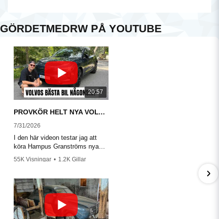
GÖRDETMEDRW PÅ YOUTUBE
20:57
PROVKÖR HELT NYA VOLVO EX60!
7/31/2026
I den här videon testar jag att
köra Hampus Granströms nya
Volvo EX60 P10 Ultra.
55K Visningar
•
1.2K Gillar
•
215 Kommentarer