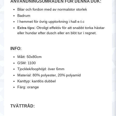
ANVÄNDNINGSOMRÅDEN FÖR DENNA DUK:
Bilar och fordon med av normalstor storlek
Badrum
I hemmet för övrig upptorkning i hall e.t.c
Extra tips:
Otroligt effektiv för att snabbt torka hästar
eller hundar efter dusch eller en blöt tur i regnet.
INFO:
Mått: 50x80cm
GSM: 1100
Tjocklek/loophöjd: över 6mm
Material: 80% polyester, 20% polyamid
Kanttyp: kantlös dubbel
Färg: orange
TVÄTTRÅD: