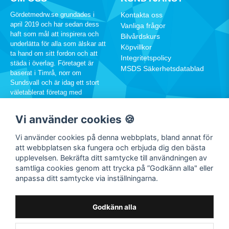
Gördetmedrw.se grundades i
Kontakta oss
april 2019 och har sedan dess
Vanliga frågor
haft som mål att inspirera och
Bilvårdskurs
underlätta för alla som älskar att
Köpvillkor
ta hand om sitt fordon och att
Integritetspolicy
städa i överlag. Företaget är
MSDS Säkerhetsdatablad
baserat i Timrå, norr om
Sundsvall och är idag ett stort
väletablerat företag med
hundratusentals kunder runtom i
Sverige.
Vi använder cookies 🍪
060-12 88 00
Vi använder cookies på denna webbplats, bland annat för
info@rw.se
att webbplatsen ska fungera och erbjuda dig den bästa
upplevelsen. Bekräfta ditt samtycke till användningen av
samtliga cookies genom att trycka på ”Godkänn alla" eller
SOCIALA MEDIER
anpassa ditt samtycke via inställningarna.
Facebook
Instagram
Godkänn alla
Youtube
TikTok