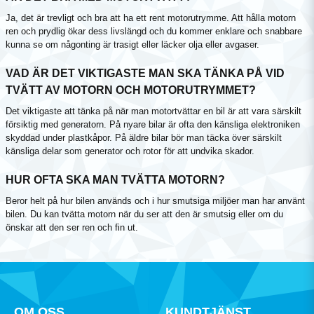
Ja, det är trevligt och bra att ha ett rent motorutrymme. Att hålla motorn
ren och prydlig ökar dess livslängd och du kommer enklare och snabbare
kunna se om någonting är trasigt eller läcker olja eller avgaser.
VAD ÄR DET VIKTIGASTE MAN SKA TÄNKA PÅ VID
TVÄTT AV MOTORN OCH MOTORUTRYMMET?
Det viktigaste att tänka på när man motortvättar en bil är att vara särskilt
försiktig med generatorn. På nyare bilar är ofta den känsliga elektroniken
skyddad under plastkåpor. På äldre bilar bör man täcka över särskilt
känsliga delar som generator och rotor för att undvika skador.
HUR OFTA SKA MAN TVÄTTA MOTORN?
Beror helt på hur bilen används och i hur smutsiga miljöer man har använt
bilen. Du kan tvätta motorn när du ser att den är smutsig eller om du
önskar att den ser ren och fin ut.
OM OSS
KUNDTJÄNST