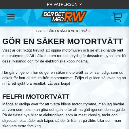
Hem
GÖR EN SÄKER MOTORTVÄTT
GÖR EN SÄKER MOTORTVÄTT
Visst är det riktigt trevligt att öppna motorhuven och se ett skinande rent
motorutrymme? Att hålla motorn ren och prydlig är dessutom gynnsamt för
dess livslängd och för de elektroniska kopplingarna.
Här går vi igenom hur du gör en säker motortvätt av bil samtidigt som du
enkelt får bort all smuts från motorrummet. Följer ni guiden så lovar jag att
ni får ett sjukt bra resultat. Låt oss börja!
FELFRI MOTORTVÄTT
Många är oroliga över för att tvätta bilens motorutrymme, men jag hävdar
att vem som helst kan göra det själv efter att ha gått igenom denna guide.
På de flesta nya bilar är elektroniken, som är mest känslig, täckt och
skyddad i plastlådor och kåpor, så det är främst på äldre bilar som man
ska vara extra försiktig.