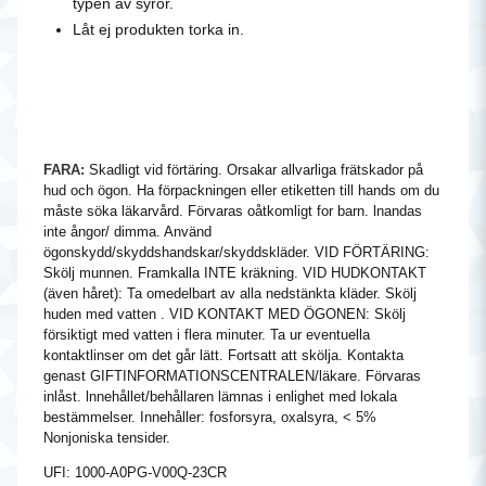
typen av syror.
Låt ej produkten torka in.
FARA:
Skadligt vid förtäring. Orsakar allvarliga frätskador på
hud och ögon. Ha förpackningen eller etiketten till hands om du
måste söka läkarvård. Förvaras oåtkomligt for barn. lnandas
inte ångor/ dimma. Använd
ögonskydd/skyddshandskar/skyddskläder. VID FÖRTÄRING:
Skölj munnen. Framkalla INTE kräkning. VID HUDKONTAKT
(även håret): Ta omedelbart av alla nedstänkta kläder. Skölj
huden med vatten . VID KONTAKT MED ÖGONEN: Skölj
försiktigt med vatten i flera minuter. Ta ur eventuella
kontaktlinser om det går lätt. Fortsatt att skölja. Kontakta
genast GIFTINFORMATIONSCENTRALEN/läkare. Förvaras
inlåst. lnnehållet/behållaren lämnas i enlighet med lokala
bestämmelser. Innehåller: fosforsyra, oxalsyra, < 5%
Nonjoniska tensider.
UFI: 1000-A0PG-V00Q-23CR