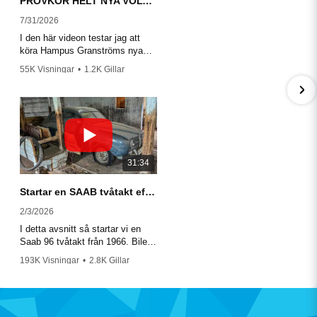
PROVKÖR HELT NYA VOLVO EX60!
NATANAEL
7/31/2026
FÖR 1 MÅNAD SEDAN
I den här videon testar jag att
köra Hampus Granströms nya
HANSSON
Volvo EX60 P10 Ultra.
55K Visningar
•
1.2K Gillar
FÖR 1 MÅNAD SEDAN
•
215 Kommentarer
31:34
Startar en SAAB tvåtakt efter 50 år i en lada?
2/3/2026
I detta avsnitt så startar vi en
Saab 96 tvåtakt från 1966. Bilen
har stått i en lada i skogen i 48
193K Visningar
•
2.8K Gillar
år.
•
540 Kommentarer
Hampus kommer att fortsätta
renovera den och ni kommer
kunna hitta honom och bilen på