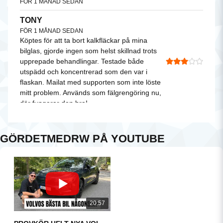
FÖR 1 MÅNAD SEDAN
TONY
FÖR 1 MÅNAD SEDAN
Köptes för att ta bort kalkfläckar på mina
bilglas, gjorde ingen som helst skillnad trots
upprepade behandlingar. Testade både
utspädd och koncentrerad som den var i
flaskan. Mailat med supporten som inte löste
mitt problem. Används som fälgrengöring nu,
där fungerar den bra!
ULF
FÖR 1 MÅNAD SEDAN
GÖRDETMEDRW PÅ YOUTUBE
SEBASTIAN
FÖR 1 MÅNAD SEDAN
Funkar bra. Tycker den är något dyr men man
får lite vad man betalar för.
ROBERT
20:57
FÖR 1 MÅNAD SEDAN