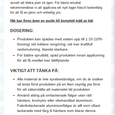
avsett att bleka ytan vit igen. För bästa resultat
rekommenderar vi att applicera ett nytt lager fräsch bottenfärg
för att få en jämn och enhetlig yta.
Här kan finns även en guide till komplett tvätt av båt
.
DOSERING:
Produkten kan spädas med vatten upp till 1:10 (10%
lösning) vid mildare rengöring, vid mer kraftfull
nedsmutsning, blanda starkare.
För bättre sprutbild, späd produkten innan applicering
för att få medlet mer lättflytande.
VIKTIGT ATT TÄNKA PÅ:
Alla material är inte syrabeständiga, om du är osäker
så testa först produkten på en liten osynlig yta först
för att säkerställa att materialet tål produkten.
Använd aldrig på omlackerade fälgar utan rätt
härdare, kromytor eller obehandlad aluminium.
Fabrikslackerade aluminiumfälgar är allt som oftast
lackerade med färg & härdare som klarar denna