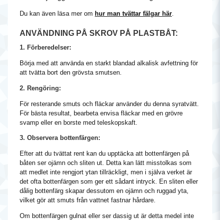
Du kan även läsa mer om
hur man tvättar fälgar här
.
ANVÄNDNING PÅ SKROV PÅ PLASTBÅT:
1. Förberedelser:
Börja med att använda en starkt blandad alkalisk avfettning för
att tvätta bort den grövsta smutsen.
2. Rengöring:
För resterande smuts och fläckar använder du denna syratvätt.
För bästa resultat, bearbeta envisa fläckar med en grövre
svamp eller en borste med teleskopskaft.
3. Observera bottenfärgen:
Efter att du tvättat rent kan du upptäcka att bottenfärgen på
båten ser ojämn och sliten ut. Detta kan lätt misstolkas som
att medlet inte rengjort ytan tillräckligt, men i själva verket är
det ofta bottenfärgen som ger ett sådant intryck. En sliten eller
dålig bottenfärg skapar dessutom en ojämn och ruggad yta,
vilket gör att smuts från vattnet fastnar hårdare.
Om bottenfärgen gulnat eller ser dassig ut är detta medel inte